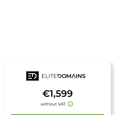
The domain
neografik.de
is for sale
€1,599
info_outline
without VAT.