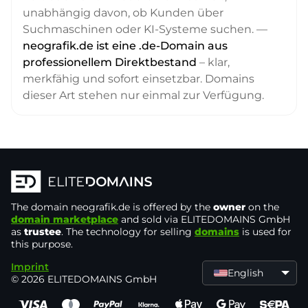
unabhängig davon, ob Kunden über
Suchmaschinen oder KI-Systeme suchen. —
neografik.de ist eine .de-Domain aus
professionellem Direktbestand
– klar,
merkfähig und sofort einsetzbar. Domains
dieser Art stehen nur einmal zur Verfügung.
The domain
neografik.de
is offered by the
owner
on the
domain marketplace
and sold via ELITEDOMAINS GmbH
as
trustee
. The technology for selling
domains
is used for
this purpose.
Imprint
English
© 2026 ELITEDOMAINS GmbH