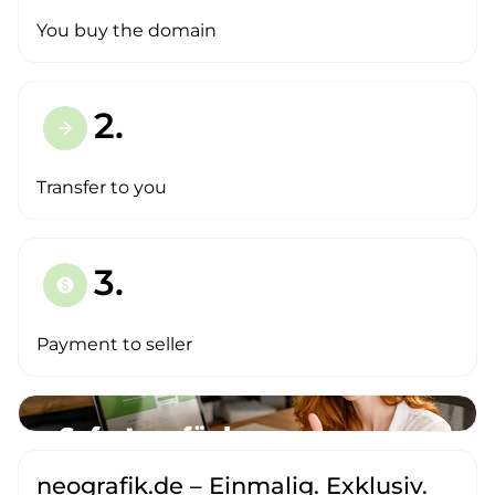
You buy the domain
2.
arrow_forward
Transfer to you
3.
paid
Payment to seller
neografik.de – Einmalig. Exklusiv.