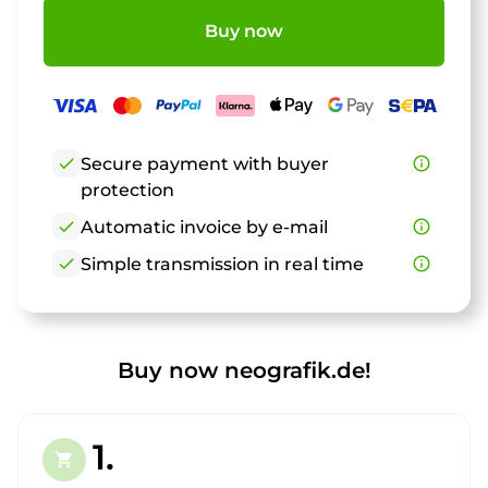
Buy now
check
Secure payment with buyer
info_outline
protection
check
Automatic invoice by e-mail
info_outline
check
Simple transmission in real time
info_outline
Buy now neografik.de!
1.
shopping_cart